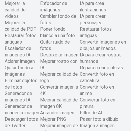
Mejorar la
Enfocador de
IA para crea
calidad de
imágenes
ilustraciones
videos
Cambiar fondo de
IA para crear
Mejorar la
fotos
personajes
calidad de PDF
Poner fondo
Restaurar fotos
Restaurar fotos
blanco a una foto
antiguas
antiguas
Quitar ruido de
Convertir Imágenes en
Escalador de
fotos
dibujos animados
imagenes IA
Despixelar imagen
IA para crear rostros
Aclarar imagen
Mejorar rostro con
humanos
Quitar fondo a
IA
IA para crear pinturas
imágenes
Mejorar calidad de
Convertir foto en
Eliminar objetos
logo
caricatura
de fotos
Convertir imagen a
Convertir foto en
Generador de
4K
anime
imágenes IA
Mejorar calidad de
Conviertir foto en
Generador de
imagen 8K
pintura
imagen a imagen
Agrandar imagen
Filtro de AI
Descargar fotos
Mejorar PNG
Pasar foto a dibujo
de Twitter
Mejorar imagen de
Imagen a imagen