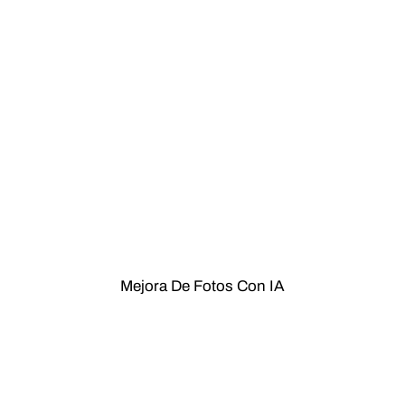
Mejora De Fotos Con IA
Mejorar imagen
Restaurar fotos antiguas
Aclarar imagen
Enfocar foto
Quitar ruido de fotos