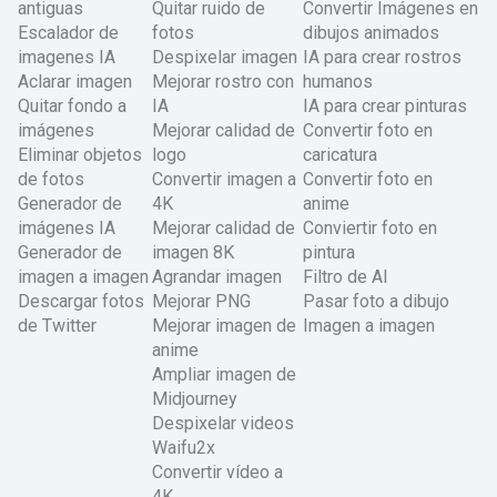
antiguas
Quitar ruido de
Convertir Imágenes en
Escalador de
fotos
dibujos animados
imagenes IA
Despixelar imagen
IA para crear rostros
Aclarar imagen
Mejorar rostro con
humanos
Quitar fondo a
IA
IA para crear pinturas
imágenes
Mejorar calidad de
Convertir foto en
Eliminar objetos
logo
caricatura
de fotos
Convertir imagen a
Convertir foto en
Generador de
4K
anime
imágenes IA
Mejorar calidad de
Conviertir foto en
Generador de
imagen 8K
pintura
imagen a imagen
Agrandar imagen
Filtro de AI
Descargar fotos
Mejorar PNG
Pasar foto a dibujo
de Twitter
Mejorar imagen de
Imagen a imagen
anime
Ampliar imagen de
Midjourney
Despixelar videos
Waifu2x
Convertir vídeo a
4K