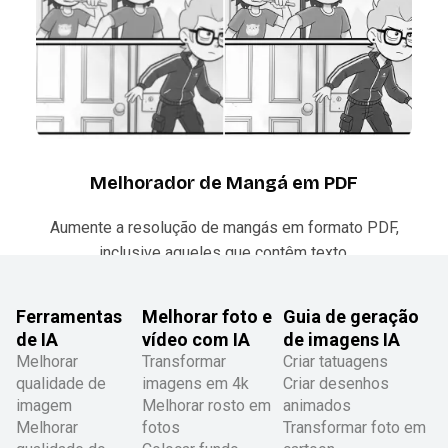
Melhorador de Mangá em PDF
Aumente a resolução de mangás em formato PDF,
inclusive aqueles que contêm texto.
Ferramentas
Melhorar foto e
Guia de geração
de IA
vídeo com IA
de imagens IA
Melhorar
Transformar
Criar tatuagens
qualidade de
imagens em 4k
Criar desenhos
imagem
Melhorar rosto em
animados
Melhorar
fotos
Transformar foto em