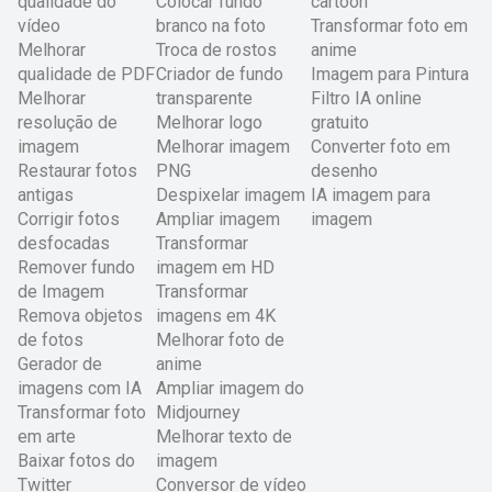
qualidade do
Colocar fundo
cartoon
vídeo
branco na foto
Transformar foto em
Melhorar
Troca de rostos
anime
qualidade de PDF
Criador de fundo
Imagem para Pintura
Melhorar
transparente
Filtro IA online
resolução de
Melhorar logo
gratuito
imagem
Melhorar imagem
Converter foto em
Restaurar fotos
PNG
desenho
antigas
Despixelar imagem
IA imagem para
Corrigir fotos
Ampliar imagem
imagem
desfocadas
Transformar
Remover fundo
imagem em HD
de Imagem
Transformar
Remova objetos
imagens em 4K
de fotos
Melhorar foto de
Gerador de
anime
imagens com IA
Ampliar imagem do
Transformar foto
Midjourney
em arte
Melhorar texto de
Baixar fotos do
imagem
Twitter
Conversor de vídeo