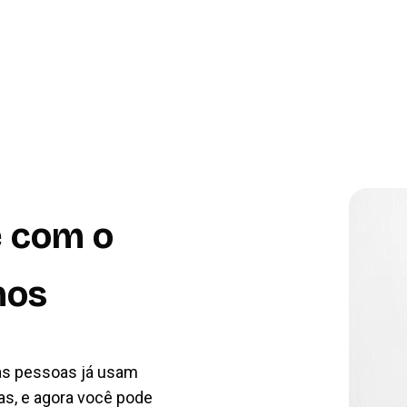
e com o
hos
tas pessoas já usam
as, e agora você pode