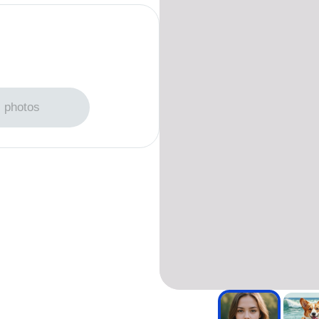
ger des photos
s photos
hotos