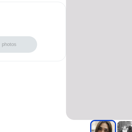
ger des photos
s photos
hotos