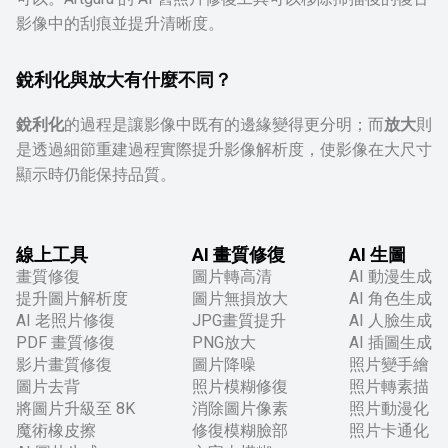
影像中的刮痕並提升清晰度。
銳利化與放大有什麼不同？
銳利化
的過程是讓影像中既有的邊緣變得更分明；而
放大
則
是透過細節重建過程實際提升影像解析度，使影像在大尺寸
顯示時仍能保持品質。
線上工具
AI 畫質修復
AI 生圖
畫質修復
圖片轉高清
AI 動漫生成
提升圖片解析度
圖片無損放大
AI 角色生成
AI 老照片修復
JPG畫質提升
AI 人臉生成
PDF 畫質修復
PNG放大
AI 插圖生成
影片畫質修復
圖片降噪
照片變手繪
圖片去背
照片模糊修復
照片轉素描
將圖片升級至 8K
消除圖片像素
照片動漫化
魔術橡皮擦
修復模糊臉部
照片卡通化