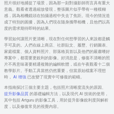
照片很好地捕捉了場景，因為那一刻對攝影師而言具有重大
意義。觀看者透過縮放發現，整張圖片似乎帶有一種模糊
感，因為相機鏡頭在拍攝過程中失去了焦距。現今的情況造
成了特別的困擾，因為人們現在隨身攜帶相機，且他們以高
度的需求期待即時的結果。
學習如何讓照片更清晰，現在對任何想學習的人來說都是觸
手可及的。人們在線上商店、社群貼文、履歷、行銷圖表、
家庭檔案、個人資料照片、部落格頁首以及他們的嚴肅嗜好
專案中，都需要更銳利的影像。好消息是，修復不清晰的照
片不再意味著要精通複雜的編輯軟體，或在午夜觀看十二個
教學影片。手動工具當然仍然重要，但當原始檔案不理想
時，
AI 增強
已改變了現實中可修復的範疇。
本指南探討三個主要主題，包括照片清晰度流失的原因、
提升影像品質
的基礎編輯方法，以及現代 AI 技術的使用，
其中包括 Artguru 的影像工具，用於提升影像銳利度與解析
度，以及修復常見的視覺內容。