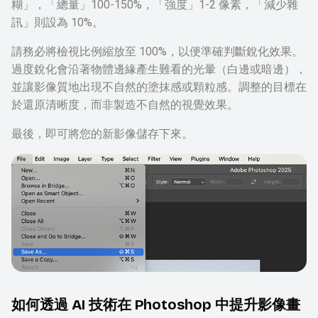
糊」，「總量」100-150%，「強度」1-2 像素，「減少雜
訊」則設為 10%。
請務必將檢視比例縮放至 100%，以便準確判斷銳化效果。
過度銳化會沿著物體邊緣產生難看的光暈（白邊或暗邊），
並讓影像質地出現不自然的塗抹感或顆粒感。調整的目標在
於還原清晰度，而非製造不自然的視覺效果。
最後，即可將您的新影像儲存下來。
如何透過 AI 技術在 Photoshop 中提升影像畫