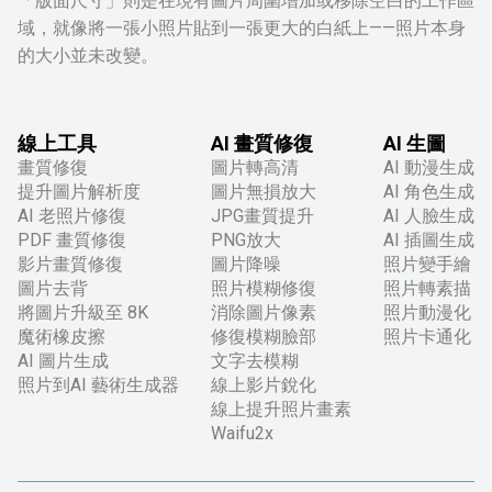
「版面尺寸」則是在現有圖片周圍增加或移除空白的工作區
域，就像將一張小照片貼到一張更大的白紙上——照片本身
的大小並未改變。
線上工具
AI 畫質修復
AI 生圖
畫質修復
圖片轉高清
AI 動漫生成
提升圖片解析度
圖片無損放大
AI 角色生成
AI 老照片修復
JPG畫質提升
AI 人臉生成
PDF 畫質修復
PNG放大
AI 插圖生成
影片畫質修復
圖片降噪
照片變手繪
圖片去背
照片模糊修復
照片轉素描
將圖片升級至 8K
消除圖片像素
照片動漫化
魔術橡皮擦
修復模糊臉部
照片卡通化
AI 圖片生成
文字去模糊
照片到AI 藝術生成器
線上影片銳化
線上提升照片畫素
Waifu2x