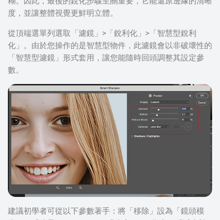
糊。因此，最後的銳化步驟至關重要，它能還原邊緣的清晰
度，並讓整體視覺更鮮明立體。
從頂端選單列選取「濾鏡」>「銳利化」>「智慧型銳利
化」。由於您操作的是智慧型物件，此濾鏡會以非破壞性的
「智慧型濾鏡」形式套用，讓您能隨時回頭調整其設定參
數。
建議初學者可從以下參數著手：將「移除」設為「鏡頭模