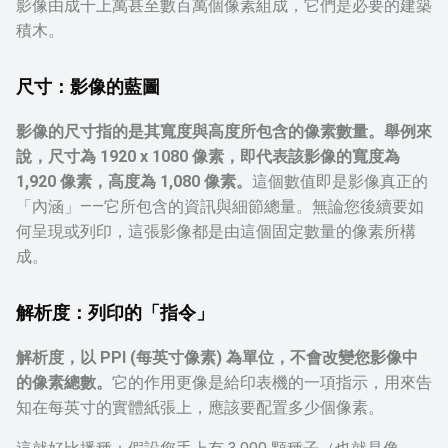
影像由成千上萬甚至數百萬個像素組成，它們是必要的建築
積木。
尺寸：影像的藍圖
影像的尺寸指的是其寬度與高度所包含的像素數量。
舉例來
說，尺寸為
1920 x 1080
像素，即代表該影像的寬度為
1,920 像素，高度為 1,080 像素。
這個數值即是影像真正的
「內涵」——它所包含的資訊與細節總量。無論您後續要如
何呈現或列印，這張影像都是由這個固定數量的像素所構
成。
解析度：列印的「指令」
解析度，以 PPI (每英寸像素) 為單位，不會改變您影像中
的像素總數。
它的作用更像是給印表機的一項指示，用來告
知在每英寸的實體紙張上，應該要配置多少個像素。