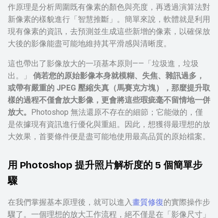
作原理是分析周圍既有像素的顏色與亮度，再透過演算法對
新像素的樣貌進行「智慧推斷」。簡單來說，軟體就是利用
現有像素的資訊，去預測並生成這些新增的像素，以確保放
大後的影像能盡可能地維持其平滑感與清晰度。
這也帶出了影像放大的一項基本原則——「垃圾進，垃圾
出。」
倘若您的原始影像本身就模糊、失焦、雜訊過多，
或帶有嚴重的 JPEG 壓縮失真（馬賽克方塊），那麼提升取
樣的過程不僅會放大影像，更會將這些瑕疵毫不留情地一併
放大。
Photoshop 無法還原不存在的細節；它能做的，僅
是依據現有資訊進行優化與重組。因此，想獲得最理想的放
大效果，首要條件便是盡可能地使用最高品質的原始檔案。
用 Photoshop 提升照片解析度的 5 個簡單步
驟
在我們掌握基本原理後，就可以進入
畫質修復
的實際操作步
驟了。一個理想的放大工作流程，絕不僅是在「影像尺寸」