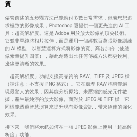
質
儘管前述的五步驟方法已能應付多數日常需求，但若您想追
求極致的影像成果，Photoshop 還提供一個更先進的 AI 工
具：超高解析度。這是 Adobe 用於放大影像的頂尖技術。
它並非單純將相片拉伸，而是運用一個經數百萬張影像訓練
的 AI 模型，以智慧運算方式將影像的寬、高各加倍（使總
像素量提升四倍），藉此創造出比任何傳統方法都更銳利、
邊緣更清晰的效果。
「超高解析度」功能支援高品質的 RAW、TIFF 及 JPEG 檔
（請注意：不支援 PNG 格式）。它在處理 RAW 檔時能展
現最驚人的效果，因其能分析原始、未壓縮的感光元件數
據，產生最純淨的放大影像。而對於 JPEG 和 TIFF 檔，它
同樣能透過智慧演算來提升現有影像資訊，帶來絕佳的強化
效果。
接下來，我們將示範如何在一張 JPEG 影像上使用「超高解
析度」功能。