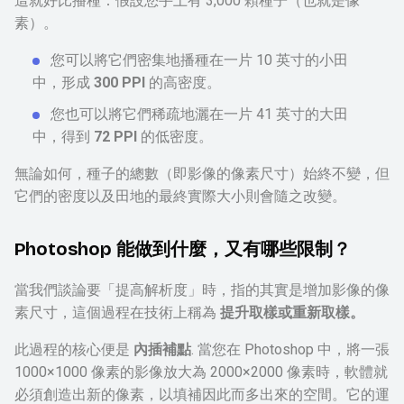
這就好比播種：假設您手上有 3,000 顆種子（也就是像
素）。
您可以將它們密集地播種在一片 10 英寸的小田
中，形成
300 PPI
的高密度。
您也可以將它們稀疏地灑在一片 41 英寸的大田
中，得到
72 PPI
的低密度。
無論如何，種子的總數（即影像的像素尺寸）始終不變，但
它們的密度以及田地的最終實際大小則會隨之改變。
Photoshop 能做到什麼，又有哪些限制？
當我們談論要「提高解析度」時，指的其實是增加影像的像
素尺寸，這個過程在技術上稱為
提升取樣或重新取樣。
此過程的核心便是
內插補點
. 當您在 Photoshop 中，將一張
1000×1000 像素的影像放大為 2000×2000 像素時，軟體就
必須創造出新的像素，以填補因此而多出來的空間。它的運