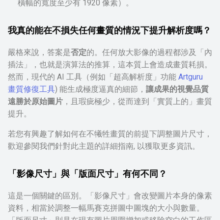
橫幅的寬度至少有 1920 像素）。
我真的能在不損失任何畫質的情況下提升解析度嗎？
嚴格來說，答案是
否定
的。任何放大影像的過程都涉及「內
插法」，也就是演算法的推算，這本質上會造成畫質耗損。
然而，現代的 AI 工具（例如「超高解析度」功能
Artguru
畫質修復工具
) 能生成極度逼真的細節，
讓成果的視覺品質
遠勝於原始圖片
，且瑕疵極少，從而達到「實質上的」畫質
提升。
若您有興趣了解如何在不犧牲畫質的前提下調整圖片尺寸，
歡迎參閱我們針對此主題的詳細指南, 以獲取更多資訊。
「影像尺寸」與「版面尺寸」有何不同？
這是一個關鍵的區別。「影像尺寸」會改變圖片本身的像素
資料，相當於調整一幅馬賽克拼圖中圖塊的大小與數量。