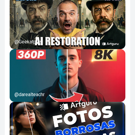
@Geekatplay
@darealteachr