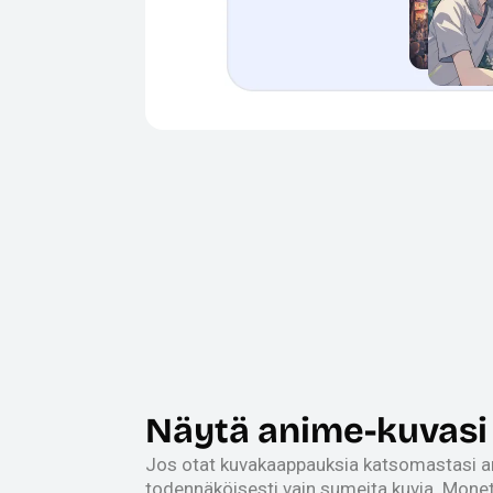
Näytä anime-kuvasi 
Jos otat kuvakaappauksia katsomastasi a
todennäköisesti vain sumeita kuvia. Monet