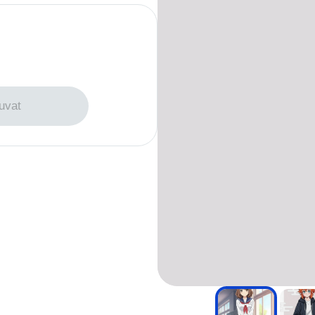
i kuvia
uvat
kuvaa