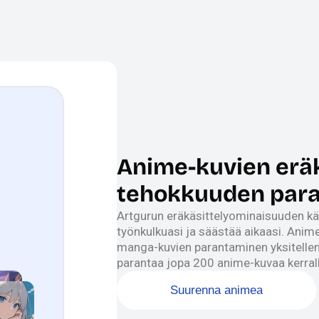
Anime-kuvien eräk
tehokkuuden para
Artgurun eräkäsittelyominaisuuden kä
työnkulkuasi ja säästää aikaasi. Anime
manga-kuvien parantaminen yksitellen v
parantaa jopa 200 anime-kuvaa kerrall
Suurenna animea