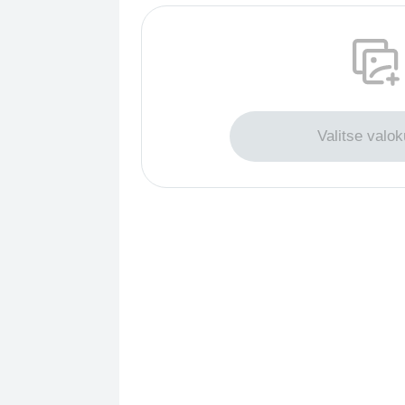
Vedä ladatakses
Valitse valok
Enintään 200 