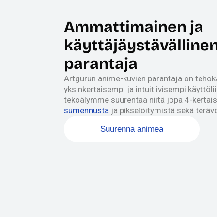
Ammattimainen ja
käyttäjäystävälline
parantaja
Artgurun anime-kuvien parantaja on tehok
yksinkertaisempi ja intuitiivisempi käyttöli
tekoälymme suurentaa niitä jopa 4-kertai
sumennusta
ja pikselöitymistä sekä terävö
Suurenna animea