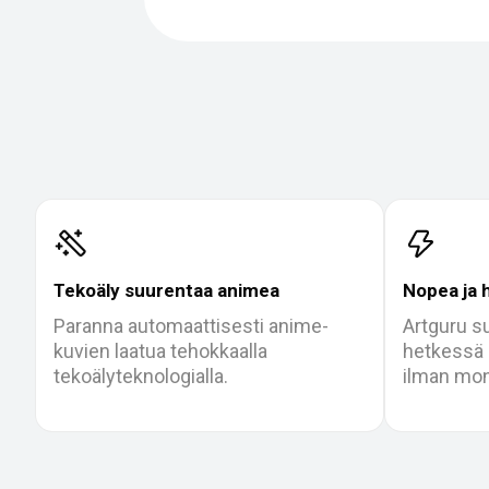
Tekoäly suurentaa animea
Nopea ja 
Paranna automaattisesti anime-
Artguru s
kuvien laatua tehokkaalla
hetkessä 
tekoälyteknologialla.
ilman mon