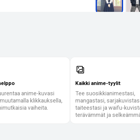
helppo
Kaikki anime-tyylit
uurentaa anime-kuvasi
Tee suosikkianimestasi,
muutamalla klikkauksella,
mangastasi, sarjakuvistas
imutkaisia vaiheita.
taiteestasi ja waifu-kuvist
terävämmät ja selkeämmä