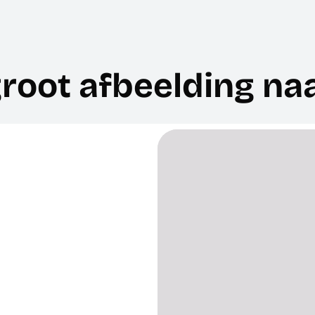
root afbeelding na
388 x 627 px