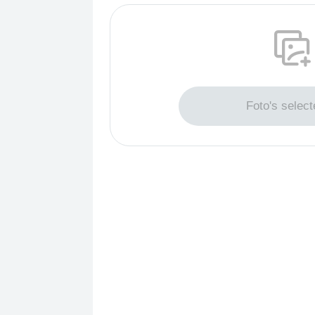
Sleep om foto's t
Foto's select
Maximaal 200 f