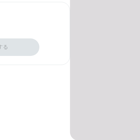
アップロード
する
の写真