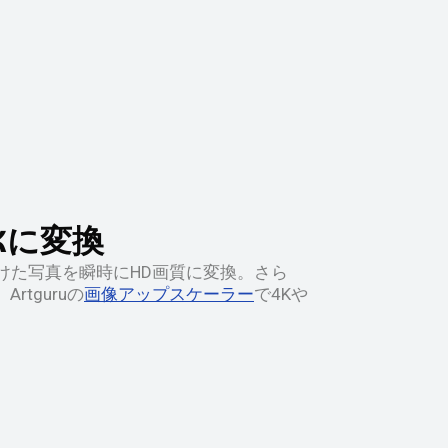
Kに変換
ぼやけた写真を瞬時にHD画質に変換。さら
tguruの
画像アップスケーラー
で4Kや