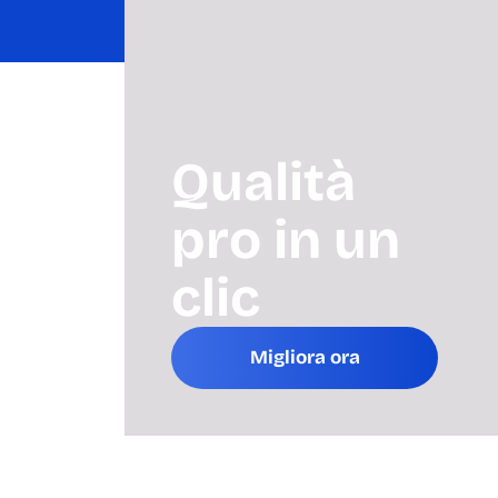
Qualità
pro in un
clic
Migliora ora