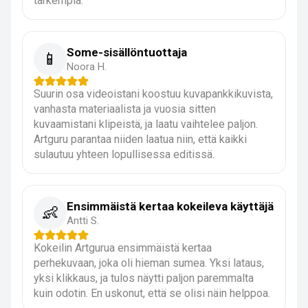
tarkempia.
Some-sisällöntuottaja
📱
Noora H.
Suurin osa videoistani koostuu kuvapankkikuvista,
vanhasta materiaalista ja vuosia sitten
kuvaamistani klipeistä, ja laatu vaihtelee paljon.
Artguru parantaa niiden laatua niin, että kaikki
sulautuu yhteen lopullisessa editissä.
Ensimmäistä kertaa kokeileva käyttäjä
👶
Antti S.
Kokeilin Artgurua ensimmäistä kertaa
perhekuvaan, joka oli hieman sumea. Yksi lataus,
yksi klikkaus, ja tulos näytti paljon paremmalta
kuin odotin. En uskonut, että se olisi näin helppoa.