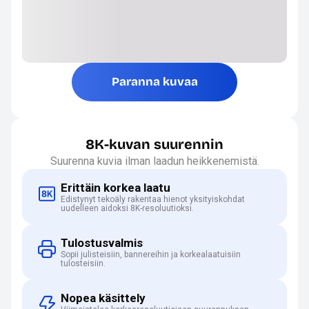
Paranna kuvaa
8K-kuvan suurennin
Suurenna kuvia ilman laadun heikkenemistä.
Erittäin korkea laatu
Edistynyt tekoäly rakentaa hienot yksityiskohdat
uudelleen aidoksi 8K-resoluutioksi.
Tulostusvalmis
Sopii julisteisiin, bannereihin ja korkealaatuisiin
tulosteisiin.
Nopea käsittely