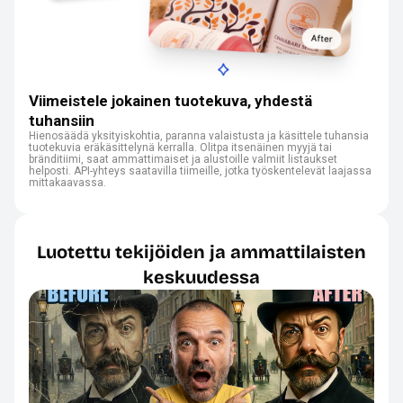
Viimeistele jokainen tuotekuva, yhdestä
tuhansiin
Hienosäädä yksityiskohtia, paranna valaistusta ja käsittele tuhansia
tuotekuvia eräkäsittelynä kerralla. Olitpa itsenäinen myyjä tai
bränditiimi, saat ammattimaiset ja alustoille valmiit listaukset
helposti. API-yhteys saatavilla tiimeille, jotka työskentelevät laajassa
mittakaavassa.
Luotettu tekijöiden ja ammattilaisten
keskuudessa