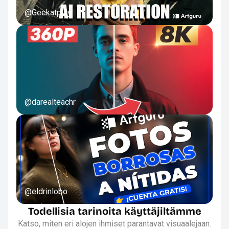
@Geekatplay
@darealteachr
@eldrinlobo
Todellisia tarinoita käyttäjiltämme
Katso, miten eri alojen ihmiset parantavat visuaalejaan.