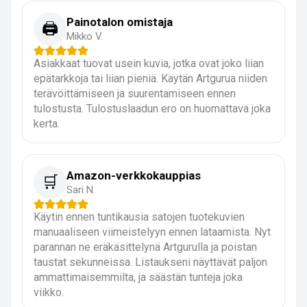
Painotalon omistaja
🖨️
Mikko V.
Asiakkaat tuovat usein kuvia, jotka ovat joko liian
epätarkkoja tai liian pieniä. Käytän Artgurua niiden
terävöittämiseen ja suurentamiseen ennen
tulostusta. Tulostuslaadun ero on huomattava joka
kerta.
Amazon-verkkokauppias
🛒
Sari N.
Käytin ennen tuntikausia satojen tuotekuvien
manuaaliseen viimeistelyyn ennen lataamista. Nyt
parannan ne eräkäsittelynä Artgurulla ja poistan
taustat sekunneissa. Listaukseni näyttävät paljon
ammattimaisemmilta, ja säästän tunteja joka
viikko.