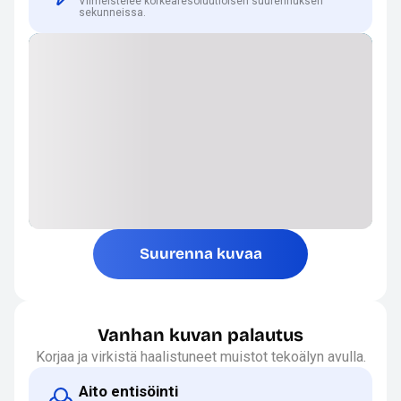
Viimeistelee korkearesoluutioisen suurennuksen
sekunneissa.
Suurenna kuvaa
Vanhan kuvan palautus
Korjaa ja virkistä haalistuneet muistot tekoälyn avulla.
Aito entisöinti