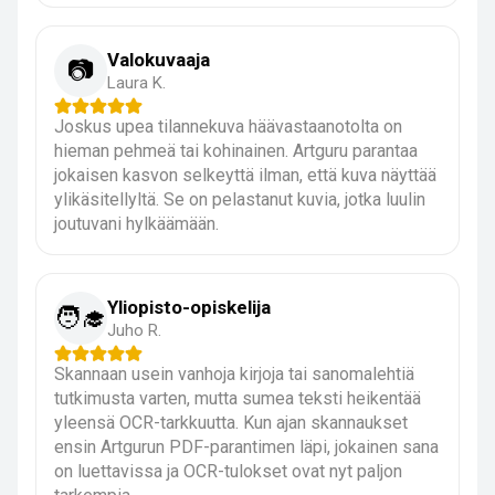
Valokuvaaja
📷
Laura K.
Joskus upea tilannekuva häävastaanotolta on
hieman pehmeä tai kohinainen. Artguru parantaa
jokaisen kasvon selkeyttä ilman, että kuva näyttää
ylikäsitellyltä. Se on pelastanut kuvia, jotka luulin
joutuvani hylkäämään.
Yliopisto-opiskelija
🧑‍🎓
Juho R.
Skannaan usein vanhoja kirjoja tai sanomalehtiä
tutkimusta varten, mutta sumea teksti heikentää
yleensä OCR-tarkkuutta. Kun ajan skannaukset
ensin Artgurun PDF-parantimen läpi, jokainen sana
on luettavissa ja OCR-tulokset ovat nyt paljon