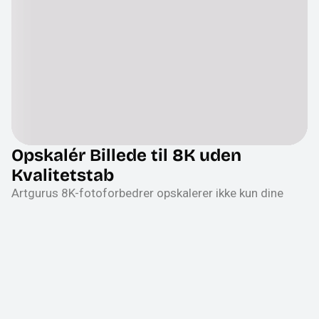
Opskalér Billede til 8K uden
Kvalitetstab
Artgurus 8K-fotoforbedrer opskalerer ikke kun dine
billeder til 8K med lethed, men
forbedrer også
billedkvaliteten
ved at øge skarpheden, reducere støj,
fjerne sløring og forbedre tekst. 8K-outputtet bevarer
alle originale detaljer intakte og naturlige, samtidig
med at billedet bliver rent og klart.
Opskalér Billede til 8K