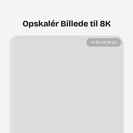
Opskalér Billede til 8K
2459 x 3278 px
6142 x 8192 px